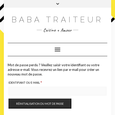
Skip
Toggle
to
header
content
BABA TRAITEUR
Cuisine + Amour
Toggle Navigation
Mot de passe perdu ? Veuillez saisir votre identifiant ou votre
adresse e-mail. Vous recevrez un lien par e-mail pour créer un
nouveau mot de passe.
OBLIGATOIRE
IDENTIFIANT OU E-MAIL
*
RÉINITIALISATION DU MOT DE PASSE