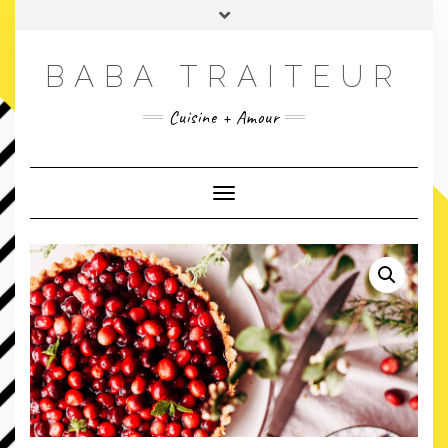
Skip
Toggle
to
header
content
BABA TRAITEUR
Cuisine + Amour
Toggle Navigation