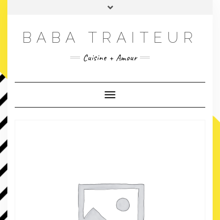
Skip
Toggle
to
header
content
BABA TRAITEUR
Cuisine + Amour
Toggle Navigation