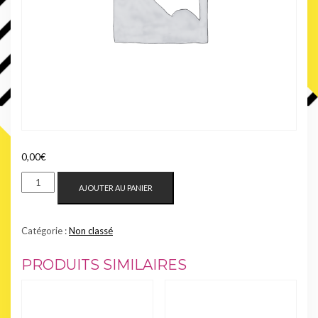
0,00
€
QUANTITÉ
AJOUTER AU PANIER
DE
EMBALLAGE
EN
Catégorie :
Non classé
BAMBOU
RECYCLABLE/JETABLE
PRODUITS SIMILAIRES
+
1€